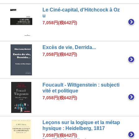
Le Ciné-capital, d'Hitchcock à Oz
u
7,058円(税642円)
Excès de vie, Derrida...
7,058円(税642円)
Foucault - Wittgenstein : subjecti
vité et politique
7,058円(税642円)
Leçons sur la logique et la métap
hysique : Heidelberg, 1817
7,058円(税642円)