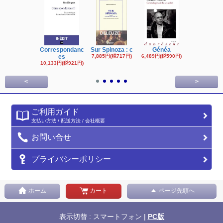
Correspondanc
Sur Spinoza : c
Généa
Michel Fouc
es
7,885円(税717円)
6,489円(税590円)
16,622円(税1,
円)
10,133円(税921円)
<
>
ご利用ガイド
支払い方法 / 配送方法 / 会社概要
お問い合せ
プライバシーポリシー
ホーム
カート
ページ先頭へ
表示切替 : スマートフォン |
PC版