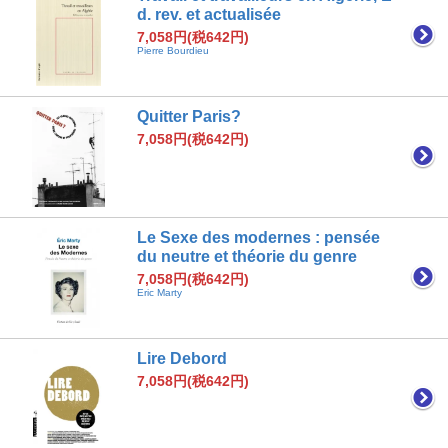
d. rev. et actualisée
7,058円(税642円)
Pierre Bourdieu
Quitter Paris?
7,058円(税642円)
Le Sexe des modernes : pensée
du neutre et théorie du genre
7,058円(税642円)
Eric Marty
Lire Debord
7,058円(税642円)