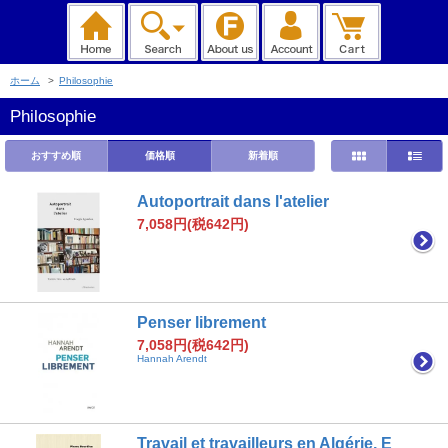
ホーム
>
Philosophie
Philosophie
おすすめ順
価格順
新着順
Autoportrait dans l'atelier
7,058円(税642円)
Penser librement
7,058円(税642円)
Hannah Arendt
Travail et travailleurs en Algérie, E