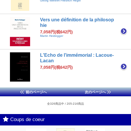
Georg Wilhelm Friedrich Hegel
Vers une définition de la philosop
hie
7,058円(税642円)
Martin Heidegger
L'Echo de l'immémorial : Lacoue-
Lacan
7,058円(税642円)
前のページへ
次のページへ
全326商品中 / 205-216商品
Coups de coeur