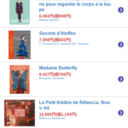
ns pour regarder le corps à la lou
pe
6,463円(税588円)
Hélène Druvert
Secrets d'étoffes
7,058円(税642円)
C. Fauque & A. Lascoux &C. Gastaut
Madame Butterfly
8,427円(税766円)
Benjamin Lacombe
Le Petit théâtre de Rébecca, Nou
v. éd.
12,693円(税1,154円)
Rébecca Dautremer