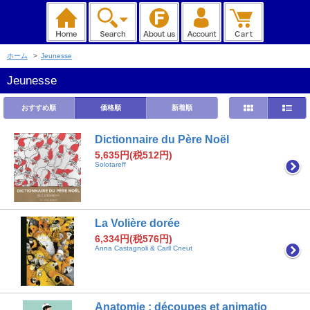
ホーム
>
Jeunesse
Jeunesse
おすすめ順
価格順
新着順
Dictionnaire du Père Noël
5,635円(税512円)
Solotareff
La Volière dorée
6,334円(税576円)
Anna Castagnoli & Carll Cneut
Anatomie : découpes et animatio