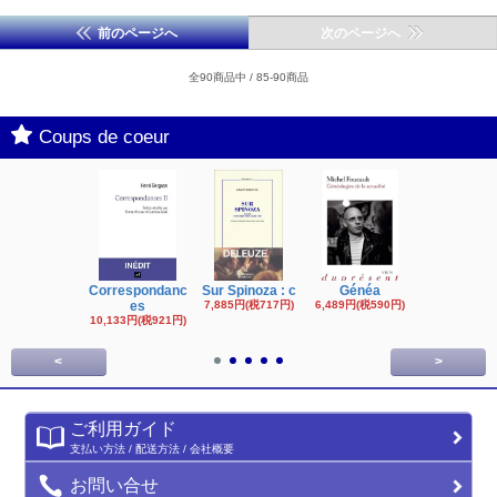
前のページへ
次のページへ
全90商品中 / 85-90商品
Coups de coeur
Correspondanc
Sur Spinoza : c
Généa
Michel Fouc
es
7,885円(税717円)
6,489円(税590円)
16,622円(税1,
円)
10,133円(税921円)
<
>
ご利用ガイド
支払い方法 / 配送方法 / 会社概要
お問い合せ