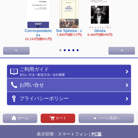
Correspondanc
Sur Spinoza : c
Généa
Michel Fouc
es
7,885円(税717円)
6,489円(税590円)
16,622円(税1,
円)
10,133円(税921円)
<
>
ご利用ガイド
支払い方法 / 配送方法 / 会社概要
お問い合せ
プライバシーポリシー
ホーム
カート
ページ先頭へ
表示切替 : スマートフォン |
PC版