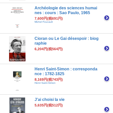
Archéologie des sciences humai
nes : cours : Sao Paulo, 1965
7,600円(税691円)
Michel Foucault
Cioran ou Le Gai désespoir : biog
raphie
6,204円(税564円)
Henri Saint-Simon : corresponda
nce : 1782-1825
8,169円(税743円)
Henri Saint-Simon
J'ai choisi la vie
5,635円(税512円)