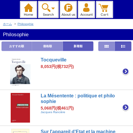
ホーム
>
Philosophie
Philosophie
おすすめ順
価格順
新着順
Tocqueville
8,053円(税732円)
La Mésentente : politique et philo
sophie
5,068円(税461円)
Jacques Rancière
Sur l'appareil d'Etat et la machine