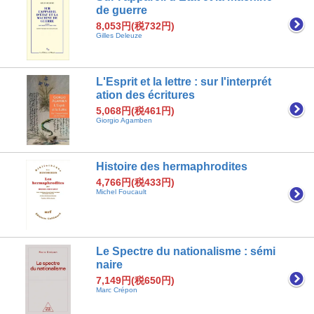
de guerre
8,053円(税732円)
Gilles Deleuze
L'Esprit et la lettre : sur l'interprét
ation des écritures
5,068円(税461円)
Giorgio Agamben
Histoire des hermaphrodites
4,766円(税433円)
Michel Foucault
Le Spectre du nationalisme : sémi
naire
7,149円(税650円)
Marc Crépon