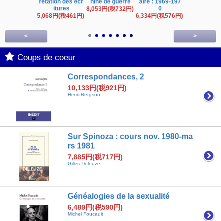
rétation des écr
hine de guerre
aire : 1969-197
4,766円(税4
itures
0
8,053円(税732円)
5,068円(税461円)
6,334円(税576円)
<
>
Coups de coeur
Correspondances, 2
10,133円(税921円)
Henri Bergson
Sur Spinoza : cours nov. 1980-ma
rs 1981
7,885円(税717円)
Gilles Deleuze
Généalogies de la sexualité
6,489円(税590円)
Michel Foucault