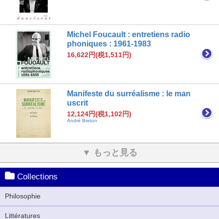
Michel Foucault : entretiens radio
phoniques : 1961-1983
16,622円(税1,511円)
Manifeste du surréalisme : le man
uscrit
12,124円(税1,102円)
André Breton
▼ もっと見る
Collections
Philosophie
Littératures