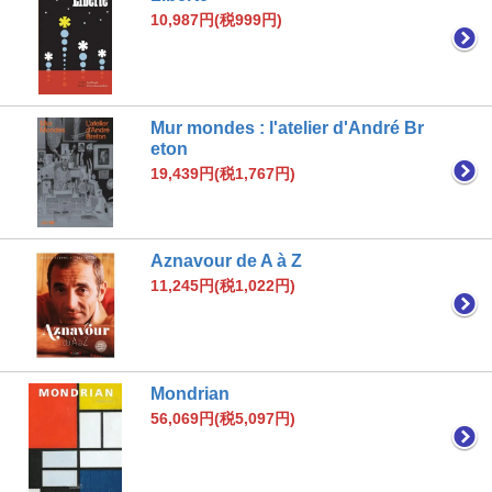
10,987円(税999円)
Mur mondes : l'atelier d'André Br
eton
19,439円(税1,767円)
Aznavour de A à Z
11,245円(税1,022円)
Mondrian
56,069円(税5,097円)