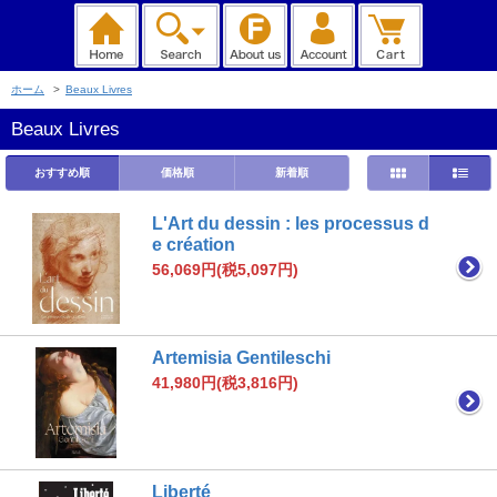
ホーム
>
Beaux Livres
Beaux Livres
おすすめ順
価格順
新着順
L'Art du dessin : les processus d
e création
56,069円(税5,097円)
Artemisia Gentileschi
41,980円(税3,816円)
Liberté