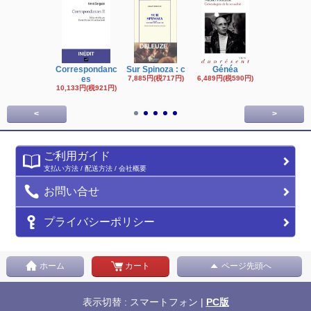
Correspondanc
Sur Spinoza : c
Généa
Michel Fouc
es
7,885円(税717円)
6,489円(税590円)
16,622円(税1,
円)
10,133円(税921円)
<
>
ご利用ガイド
支払い方法 / 配送方法 / 会社概要
お問い合せ
プライバシーポリシー
ホーム
カート
ページ先頭へ
表示切替 : スマートフォン |
PC版