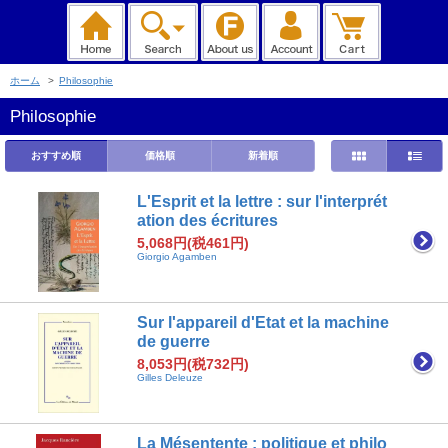
ホーム
>
Philosophie
Philosophie
おすすめ順
価格順
新着順
L'Esprit et la lettre : sur l'interprét
ation des écritures
5,068円(税461円)
Giorgio Agamben
Sur l'appareil d'Etat et la machine
de guerre
8,053円(税732円)
Gilles Deleuze
La Mésentente : politique et philo