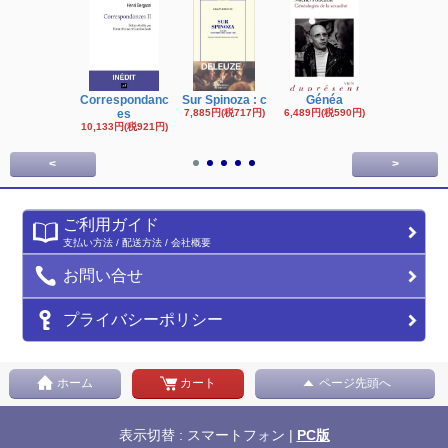
Correspondanc
Sur Spinoza : c
Généa
Michel Fouc
es
7,885円(税717円)
6,489円(税590円)
16,622円(税1,
円)
10,133円(税921円)
<
>
ご利用ガイド
支払い方法 / 配送方法 / 会社概要
お問い合せ
プライバシーポリシー
ホーム
カート
ページ先頭へ
表示切替 : スマートフォン |
PC版