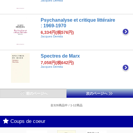
Jacques Derrida
Psychanalyse et critique littéraire
: 1969-1970
6,334円(税576円)
Jacques Derrida
Spectres de Marx
7,058円(税642円)
Jacques Derrida
前のページへ
次のページへ
全326商品中 / 1-12商品
Coups de coeur