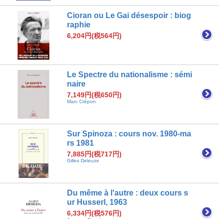
Cioran ou Le Gai désespoir : biog
raphie
6,204円(税564円)
Le Spectre du nationalisme : sémi
naire
7,149円(税650円)
Marc Crépon
Sur Spinoza : cours nov. 1980-ma
rs 1981
7,885円(税717円)
Gilles Deleuze
Du même à l'autre : deux cours s
ur Husserl, 1963
6,334円(税576円)