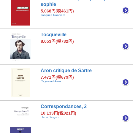
sophie
5,068円(税461円)
Jacques Rancière
Tocqueville
8,053円(税732円)
Aron critique de Sartre
7,471円(税679円)
Raymond Aron
Correspondances, 2
10,133円(税921円)
Henri Bergson