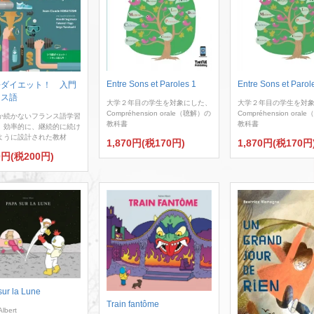
Entre Sons et Paroles 1
Entre Sons et Parol
語ダイエット！ 入門
ンス語
大学２年目の学生を対象にした、
大学２年目の学生を対
Compréhension orale（聴解）の
Compréhension ora
か続かないフランス語学習
教科書
教科書
、効率的に、継続的に続け
ように設計された教材
1,870円(税170円)
1,870円(税170円
0円(税200円)
ur la Lune
Train fantôme
Albert