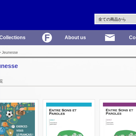
Collections
About us
Co
 Jeunesse
unesse
覧