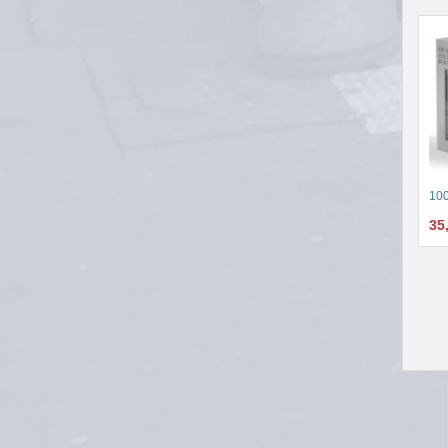
100
35