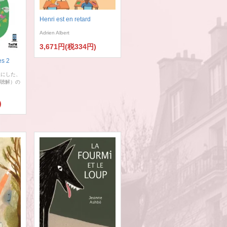
Henri est en retard
Adrien Albert
3,671円(税334円)
es 2
象にした、
le（聴解）の
)