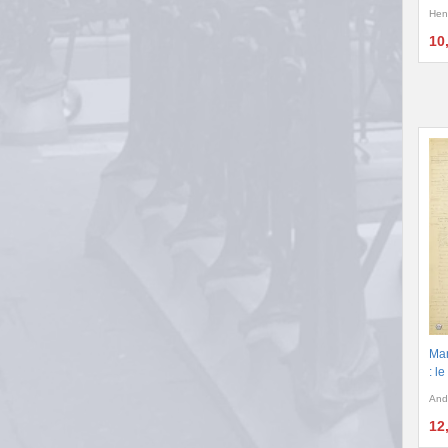
Hen
10
Man
: l
And
12