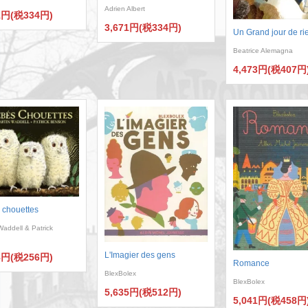
Adrien Albert
1円(税334円)
3,671円(税334円)
Un Grand jour de ri
Beatrice Alemagna
4,473円(税407円
 chouettes
Waddell & Patrick
n
L'Imagier des gens
8円(税256円)
Romance
BlexBolex
BlexBolex
5,635円(税512円)
5,041円(税458円