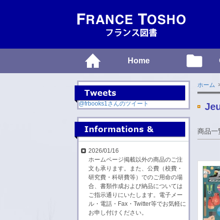
Home
ホーム
>
@frbooks1さんのツイート
Je
商品一
2026/01/16
ホームページ掲載以外の商品のご注
文も承ります。また、公費（校費・
研究費・科研費等）でのご用命の場
合、書類作成および納品については
ご指示通りにいたします。電子メー
ル・電話・Fax・Twitter等でお気軽に
お申し付けください。