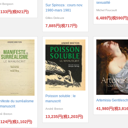
sexualité
ri Bergson
Sur Spinoza : cours nov.
1980-mars 1981
Michel Foucault
,133円(税921円)
6,489円(税590円
Gilles Deleuze
7,885円(税717円)
Poisson soluble : le
Artemisia Gentilesch
ifeste du surréalisme
manuscrit
e manuscrit
41,980円(税3,81
André Breton
ré Breton
13,235円(税1,203円)
,124円(税1,102円)