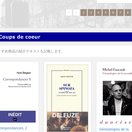
<
1
2
3
4
5
6
7
8
すすめ商品の紹介テキストを記載します。
respondances, 2
Généalogies de la