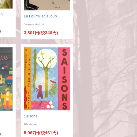
en
La Fourmi et le loup
Jeanne Ashbé
)
3,801円(税346円)
Saisons
Blexbolex
5,067円(税461円)
)