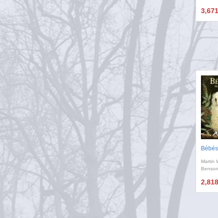
3,67
Bébés
Martin 
Benso
2,81