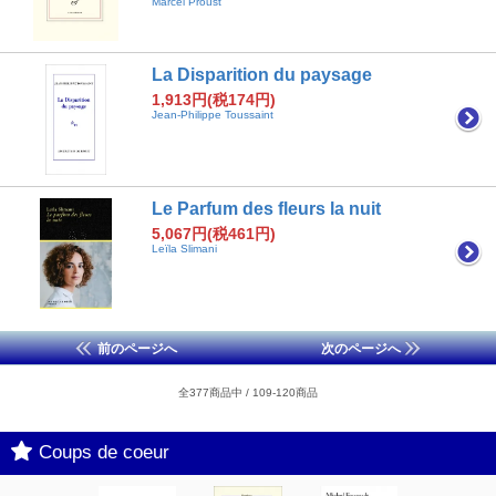
Marcel Proust
La Disparition du paysage
1,913円(税174円)
Jean-Philippe Toussaint
Le Parfum des fleurs la nuit
5,067円(税461円)
Leïla Slimani
前のページへ
次のページへ
全377商品中 / 109-120商品
Coups de coeur