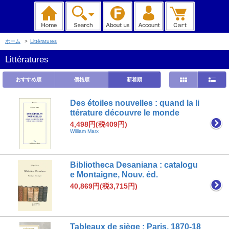
ホーム
>
Littératures
Littératures
おすすめ順
価格順
新着順
Des étoiles nouvelles : quand la li
ttérature découvre le monde
4,498円(税409円)
William Marx
Bibliotheca Desaniana : catalogu
e Montaigne, Nouv. éd.
40,869円(税3,715円)
Tableaux de siège : Paris, 1870-18