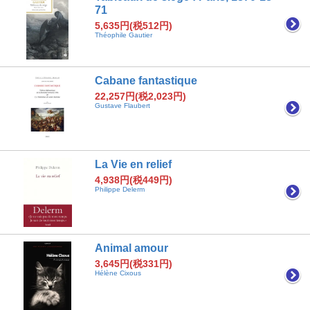
71
5,635円(税512円)
Théophile Gautier
Cabane fantastique
22,257円(税2,023円)
Gustave Flaubert
La Vie en relief
4,938円(税449円)
Philippe Delerm
Animal amour
3,645円(税331円)
Hélène Cixous