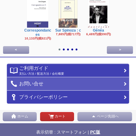
Correspondanc
Sur Spinoza : c
Généa
Michel Fouc
es
7,885円(税717円)
6,489円(税590円)
16,622円(税1,
円)
10,133円(税921円)
<
>
ご利用ガイド
支払い方法 / 配送方法 / 会社概要
お問い合せ
プライバシーポリシー
ホーム
カート
ページ先頭へ
表示切替 : スマートフォン |
PC版