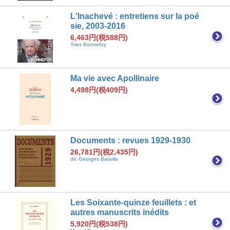
L'Inachevé : entretiens sur la poé
sie, 2003-2016
6,463円(税588円)
Yves Bonnefoy
Ma vie avec Apollinaire
4,498円(税409円)
Documents : revues 1929-1930
26,781円(税2,435円)
dir. Georges Bataille
Les Soixante-quinze feuillets : et
autres manuscrits inédits
5,920円(税538円)