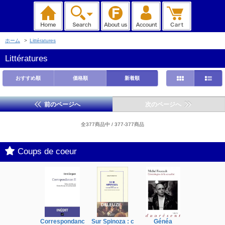
ホーム
>
Littératures
Littératures
おすすめ順
価格順
新着順
前のページへ
次のページへ
全377商品中 / 377-377商品
Coups de coeur
Correspondanc
Sur Spinoza : c
Généa
Michel Fouc