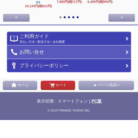
es
7,885円(税717円)
6,489円(税590円)
16,622円(税1,
円)
10,133円(税921円)
<
>
ご利用ガイド
支払い方法 / 配送方法 / 会社概要
お問い合せ
プライバシーポリシー
ホーム
カート
ページ先頭へ
表示切替 : スマートフォン |
PC版
© 2015 FRANCE TOSHO INC.