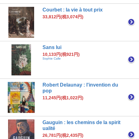
Courbet : la vie à tout prix
33,812円(税3,074円)
Sans lui
10,133円(税921円)
Sophie Calle
Robert Delaunay : l'invention du
pop
11,245円(税1,022円)
Gauguin : les chemins de la spirit
ualité
26,781円(税2,435円)