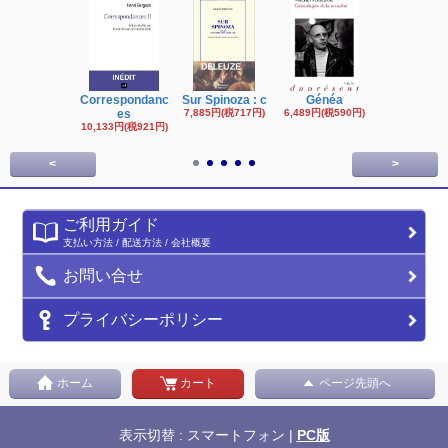
Correspondanc
Sur Spinoza : c
Généa
Michel Fouc
es
7,885円(税717円)
6,489円(税590円)
16,622円(税1,
円)
10,133円(税921円)
<
>
ご利用ガイド
支払い方法 / 配送方法 / 会社概要
お問い合せ
プライバシーポリシー
ホーム
カート
ページ先頭へ
表示切替 : スマートフォン |
PC版