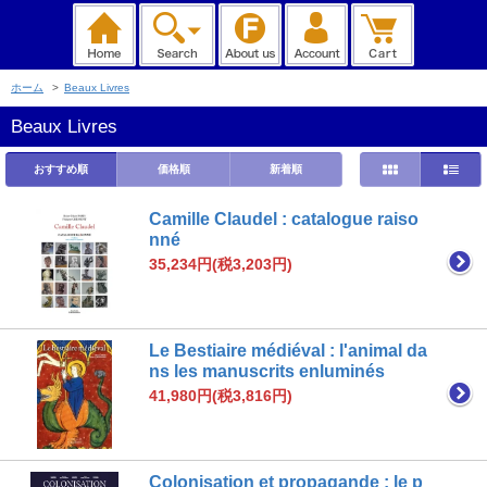
ホーム
>
Beaux Livres
Beaux Livres
おすすめ順
価格順
新着順
Camille Claudel : catalogue raiso
nné
35,234円(税3,203円)
Le Bestiaire médiéval : l'animal da
ns les manuscrits enluminés
41,980円(税3,816円)
Colonisation et propagande : le p