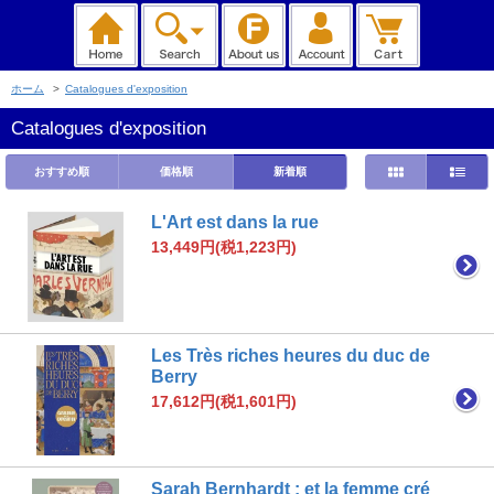
ホーム
>
Catalogues d'exposition
Catalogues d'exposition
おすすめ順
価格順
新着順
L'Art est dans la rue
13,449円(税1,223円)
Les Très riches heures du duc de
Berry
17,612円(税1,601円)
Sarah Bernhardt : et la femme cré