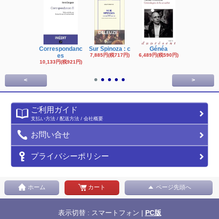
Correspondanc
Sur Spinoza : c
Généa
Michel Fouc
es
7,885円(税717円)
6,489円(税590円)
16,622円(税1,
円)
10,133円(税921円)
<
>
ご利用ガイド
支払い方法 / 配送方法 / 会社概要
お問い合せ
プライバシーポリシー
ホーム
カート
ページ先頭へ
表示切替 : スマートフォン |
PC版