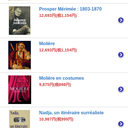
Prosper Mérimée : 1803-1870
12,693円(税1,154円)
Molière
12,693円(税1,154円)
Molière en costumes
9,875円(税898円)
Nadja, un itinéraire surréaliste
10,987円(税999円)