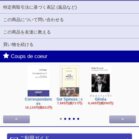
特定商取引法に基づく表記 (返品など)
この商品について問い合わせる
この商品を友達に教える
買い物を続ける
Coups de coeur
Correspondanc
Sur Spinoza : c
Généa
Michel Fouc
es
7,885円(税717円)
6,489円(税590円)
16,622円(税1,
円)
10,133円(税921円)
<
>
ご利用ガイド