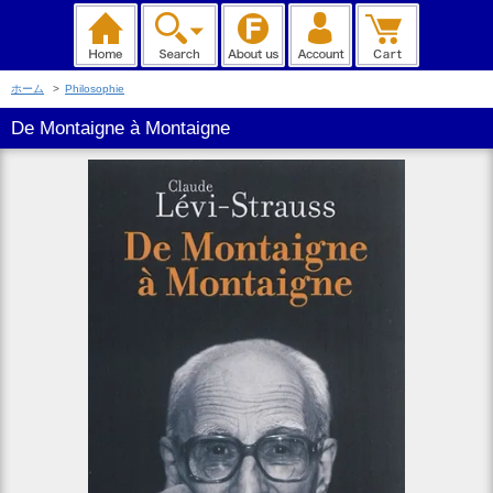
ホーム
>
Philosophie
De Montaigne à Montaigne