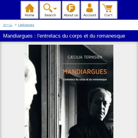
ホーム
>
Littératures
Mandiargues : l'entrelacs du corps et du romanesque