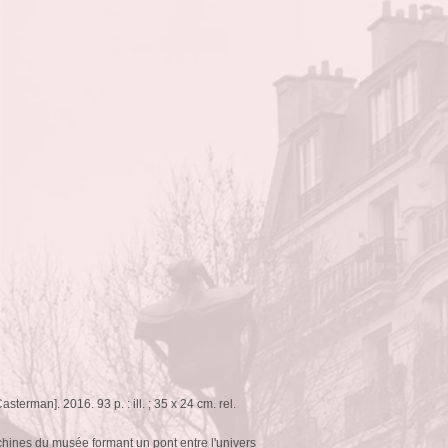
asterman]. 2016. 93 p. : ill. ; 35 x 24 cm. rel.
chines du musée formant un pont entre l'univers