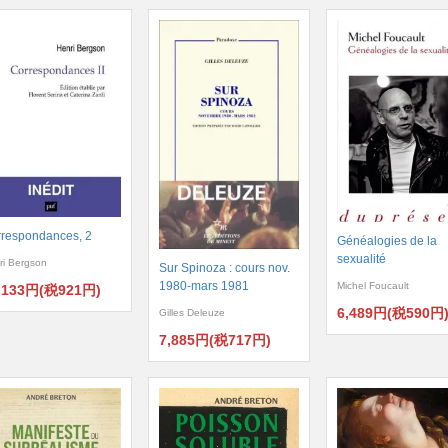
respondances, 2
Généalogies de la
sexualité
ri Bergson
Sur Spinoza : cours nov.
1980-mars 1981
Michel Foucault
,133円(税921円)
6,489円(税590円
Gilles Deleuze
7,885円(税717円)