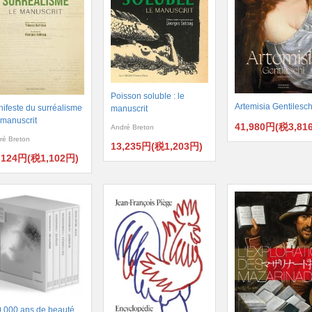
Poisson soluble : le
Artemisia Gentilesch
ifeste du surréalisme
manuscrit
e manuscrit
41,980円(税3,81
André Breton
ré Breton
13,235円(税1,203円)
,124円(税1,102円)
.000 ans de beauté