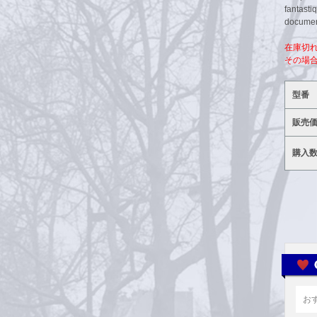
fantasti
document
在庫切
その場
型番
販売
購入
お