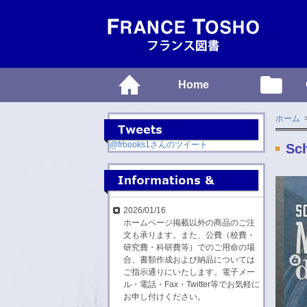
Home
ホーム
@frbooks1さんのツイート
Sch
2026/01/16
ホームページ掲載以外の商品のご注
文も承ります。また、公費（校費・
研究費・科研費等）でのご用命の場
合、書類作成および納品については
ご指示通りにいたします。電子メー
ル・電話・Fax・Twitter等でお気軽に
お申し付けください。