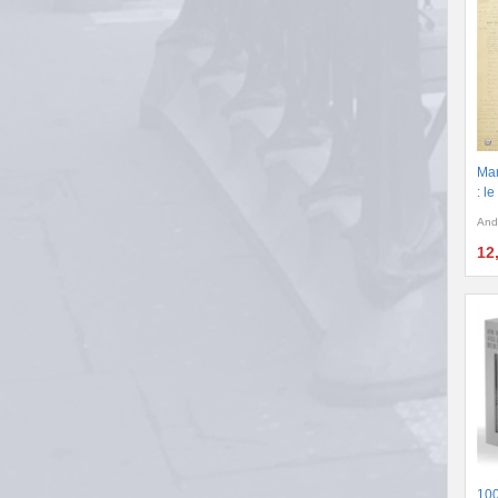
Man
: l
And
12
100