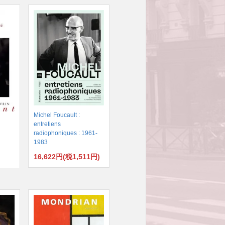
Michel Foucault :
entretiens
radiophoniques : 1961-
1983
16,622円(税1,511円)
)