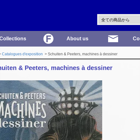
Collections
About us
Co
>
Catalogues d'exposition
> Schuiten & Peeters, machines à dessiner
uiten & Peeters, machines à dessiner