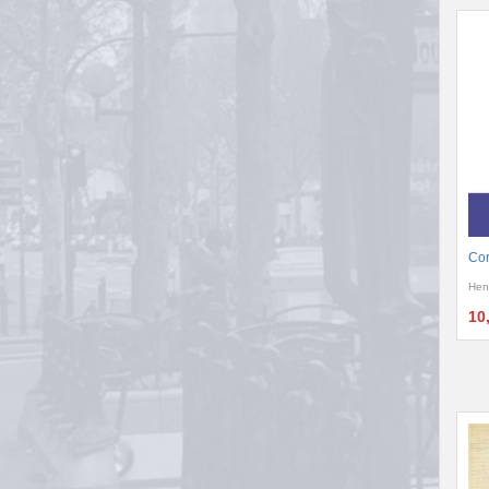
Cor
Hen
10