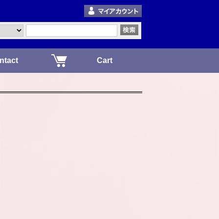
ntact
Cart