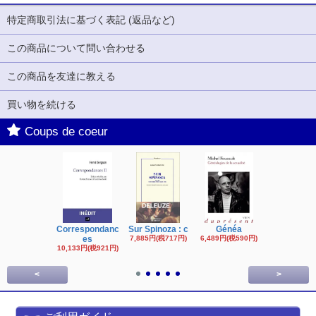
特定商取引法に基づく表記 (返品など)
この商品について問い合わせる
この商品を友達に教える
買い物を続ける
Coups de coeur
Correspondanc
Sur Spinoza : c
Généa
Michel Fouc
es
7,885円(税717円)
6,489円(税590円)
16,622円(税1,
円)
10,133円(税921円)
<
>