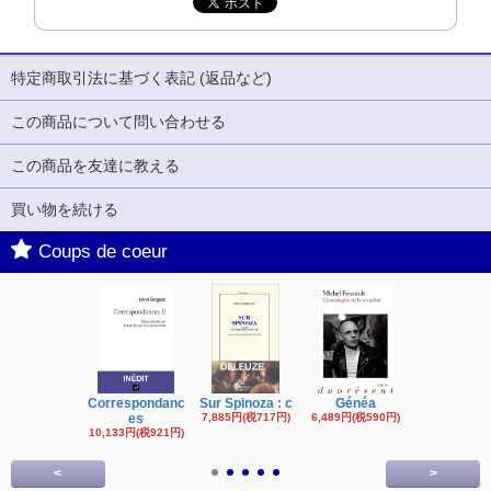
特定商取引法に基づく表記 (返品など)
この商品について問い合わせる
この商品を友達に教える
買い物を続ける
Coups de coeur
Correspondanc
Sur Spinoza : c
Généa
Michel Fouc
es
7,885円(税717円)
6,489円(税590円)
16,622円(税1,
円)
10,133円(税921円)
<
>