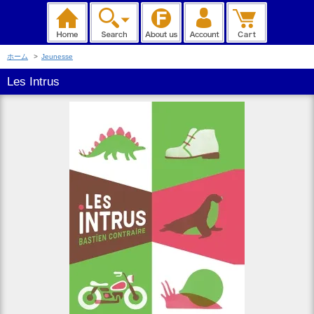
ホーム
>
Jeunesse
Les Intrus