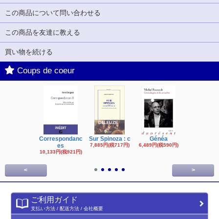
この商品について問い合わせる
この商品を友達に教える
買い物を続ける
Coups de coeur
Correspondanc
Sur Spinoza : c
Généa
Michel Fouc
es
7,885円(税717円)
6,489円(税590円)
16,622円(税1,
円)
10,133円(税921円)
<
>
ご利用ガイド
支払い方法 / 配送方法 / 会社概要