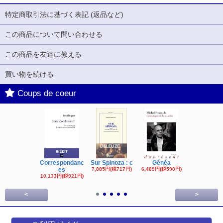
特定商取引法に基づく表記 (返品など)
この商品について問い合わせる
この商品を友達に教える
買い物を続ける
Coups de coeur
Correspondanc
Sur Spinoza : c
Généa
Michel Fouc
es
7,885円(税717円)
6,489円(税590円)
16,622円(税1,
円)
10,133円(税921円)
<
>