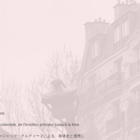
rel.
identale, de l'émotion primaire jusqu'à la folie.
ン=ジャック・クルティーヌによる、身体史と連携し