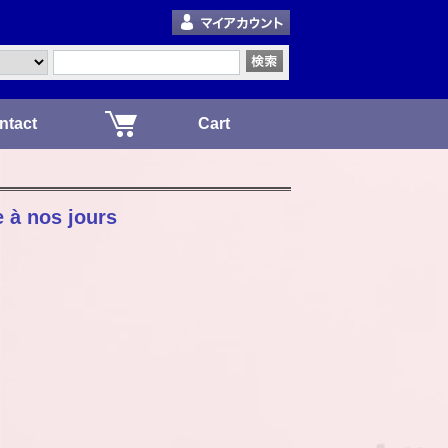
ntact
Cart
e à nos jours