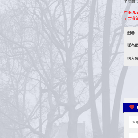
て展開
在庫切
その場
型番
販売
購入
お