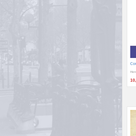
Cor
Hen
10