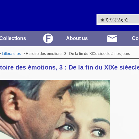
Collections
About us
Co
>
Littératures
> Histoire des émotions, 3 : De la fin du XIXe sièecle à nos jours
toire des émotions, 3 : De la fin du XIXe sièecl