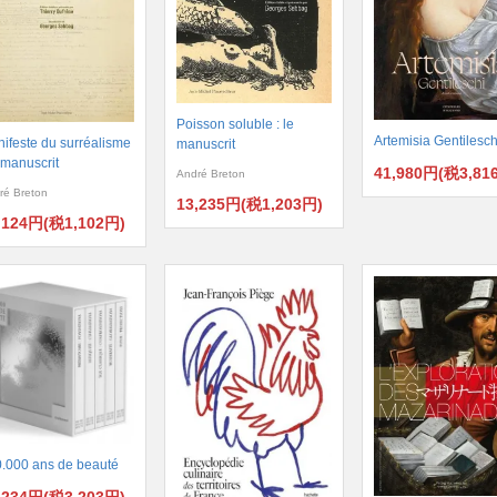
Poisson soluble : le
Artemisia Gentilesch
ifeste du surréalisme
manuscrit
e manuscrit
41,980円(税3,81
André Breton
ré Breton
13,235円(税1,203円)
,124円(税1,102円)
.000 ans de beauté