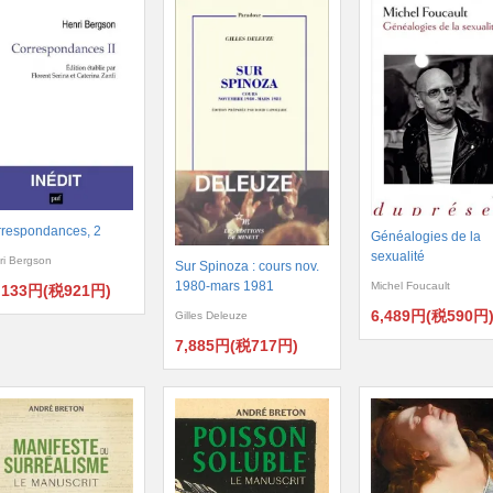
respondances, 2
Généalogies de la
sexualité
ri Bergson
Sur Spinoza : cours nov.
1980-mars 1981
Michel Foucault
,133円(税921円)
6,489円(税590円
Gilles Deleuze
7,885円(税717円)