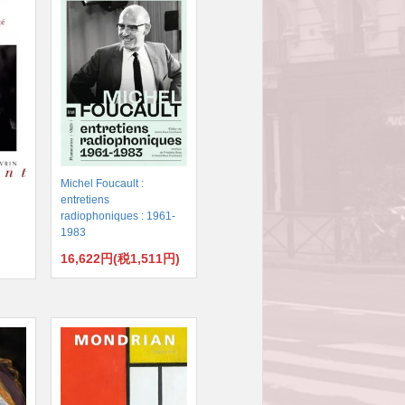
Michel Foucault :
entretiens
radiophoniques : 1961-
1983
16,622円(税1,511円)
)