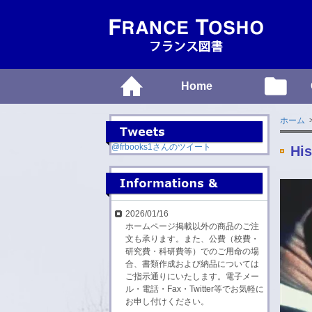
Home
ホーム
@frbooks1さんのツイート
His
2026/01/16
ホームページ掲載以外の商品のご注
文も承ります。また、公費（校費・
研究費・科研費等）でのご用命の場
合、書類作成および納品については
ご指示通りにいたします。電子メー
ル・電話・Fax・Twitter等でお気軽に
お申し付けください。