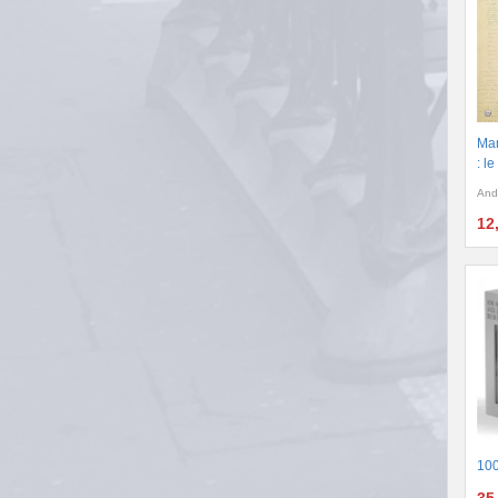
Man
: l
And
12
100