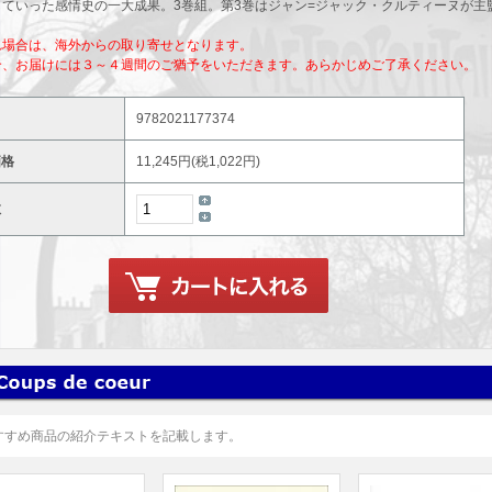
していった感情史の一大成果。3巻組。第3巻はジャン=ジャック・クルティーヌが主
れ場合は、海外からの取り寄せとなります。
合、お届けには３～４週間のご猶予をいただきます。あらかじめご了承ください。
9782021177374
価格
11,245円(税1,022円)
数
すすめ商品の紹介テキストを記載します。