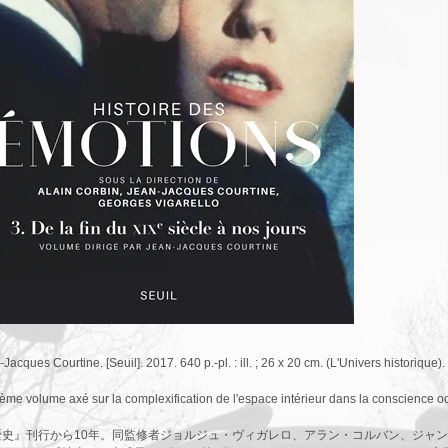
-Jacques Courtine. [Seuil]. 2017. 640 p.-pl. : ill. ; 26 x 20 cm. (L'Univers historique). 
ième volume axé sur la complexification de l'espace intérieur dans la conscience occ
歴史』刊行から10年。同監修者ジョルジュ・ヴィガレロ、アラン・コルバン、ジャ