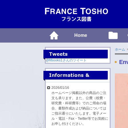
Home
ホーム
@frbooks1さんのツイート
Env
2026/01/16
ホームページ掲載以外の商品のご注
文も承ります。また、公費（校費・
研究費・科研費等）でのご用命の場
合、書類作成および納品については
ご指示通りにいたします。電子メー
ル・電話・Fax・Twitter等でお気軽に
お申し付けください。