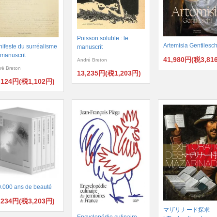
Poisson soluble : le
Artemisia Gentilesch
ifeste du surréalisme
manuscrit
e manuscrit
41,980円(税3,81
André Breton
ré Breton
13,235円(税1,203円)
,124円(税1,102円)
.000 ans de beauté
,234円(税3,203円)
マザリナード探求