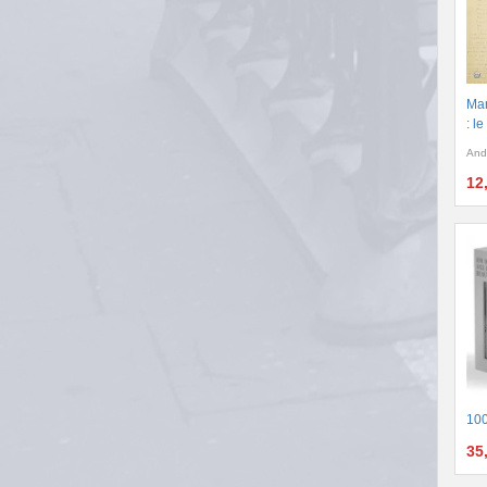
Man
: l
And
12
100
35