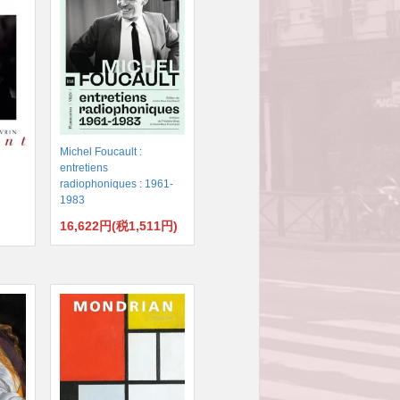
Michel Foucault :
entretiens
radiophoniques : 1961-
1983
16,622円(税1,511円)
)