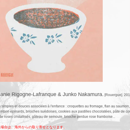
anie Rigogne-Lafranque & Junko Nakamura.
[Rouergue]. 20
 simples et douces associées à l'enfance : croquettes au fromage, flan au saumon,
ambon épinards, brioches suédoises, cookies aux pastilles chocolatées, pâte de co
de roses cristallisés, gâteau de semoule, brioche perdue rose framboise...
れ場合は、海外からの取り寄せとなります。