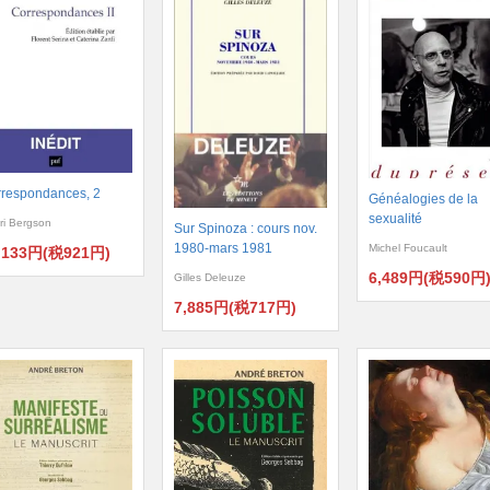
respondances, 2
Généalogies de la
sexualité
ri Bergson
Sur Spinoza : cours nov.
1980-mars 1981
Michel Foucault
,133円(税921円)
6,489円(税590円
Gilles Deleuze
7,885円(税717円)