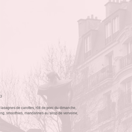
13
 lasagnes de carottes, rôti de porc du dimanche,
ing, smoothies, mandarines au sirop de verveine,