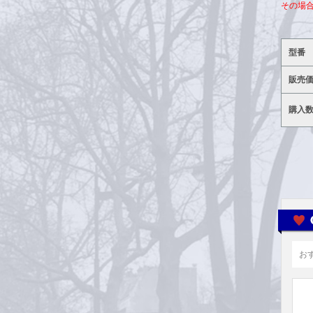
その場
型番
販売
購入
お