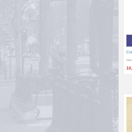
Cor
Hen
10