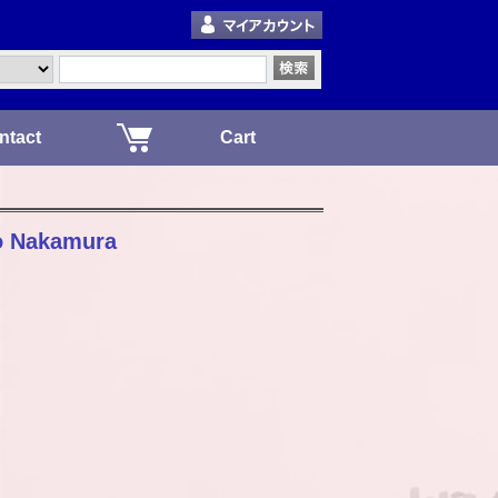
ntact
Cart
ko Nakamura