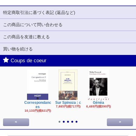
特定商取引法に基づく表記 (返品など)
この商品について問い合わせる
この商品を友達に教える
買い物を続ける
Coups de coeur
Correspondanc
Sur Spinoza : c
Généa
Michel Fouc
es
7,885円(税717円)
6,489円(税590円)
16,622円(税1,
円)
10,133円(税921円)
<
>