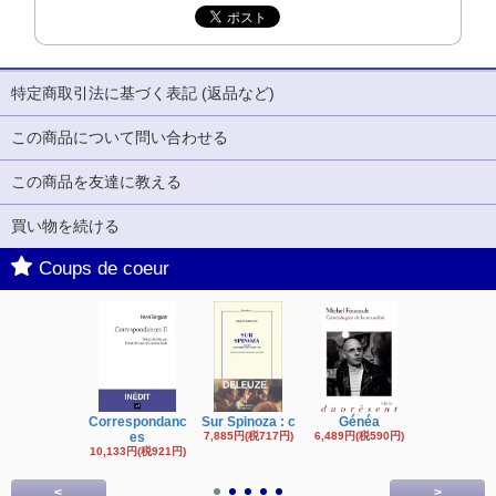
特定商取引法に基づく表記 (返品など)
この商品について問い合わせる
この商品を友達に教える
買い物を続ける
Coups de coeur
Correspondanc
Sur Spinoza : c
Généa
Michel Fouc
es
7,885円(税717円)
6,489円(税590円)
16,622円(税1,
円)
10,133円(税921円)
<
>