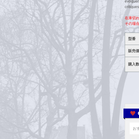
évoquent
critiques
在庫切
その場
型番
販売
購入
お