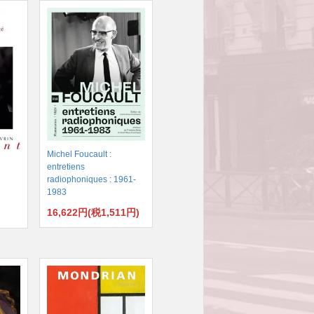
Michel Foucault :
entretiens
radiophoniques : 1961-
1983
16,622円(税1,511円)
)