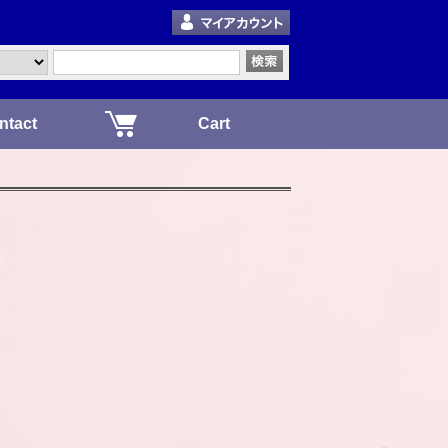
ntact
Cart