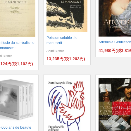
Poisson soluble : le
Artemisia Gentilesch
ifeste du surréalisme
manuscrit
e manuscrit
41,980円(税3,81
André Breton
ré Breton
13,235円(税1,203円)
,124円(税1,102円)
.000 ans de beauté