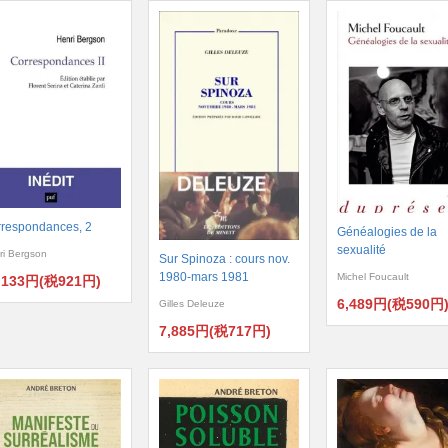
respondances, 2
Généalogies de la
sexualité
ri Bergson
Sur Spinoza : cours nov.
1980-mars 1981
Michel Foucault
,133円(税921円)
6,489円(税590円
Gilles Deleuze
7,885円(税717円)