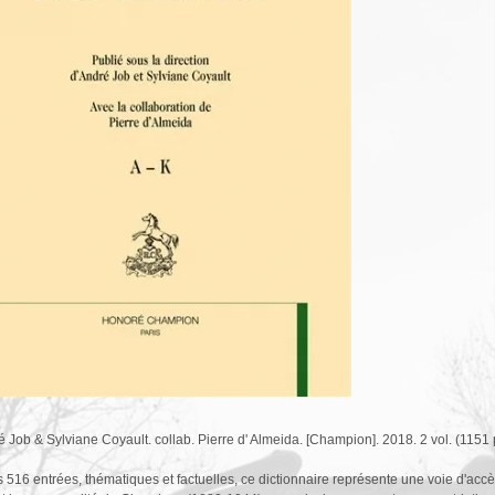
ré Job & Sylviane Coyault. collab. Pierre d' Almeida. [Champion]. 2018. 2 vol. (1151 p.
 516 entrées, thématiques et factuelles, ce dictionnaire représente une voie d'accè