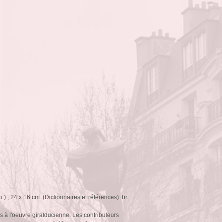
) ; 24 x 16 cm. (Dictionnaires et références). br.
s à l'oeuvre giralducienne. Les contributeurs