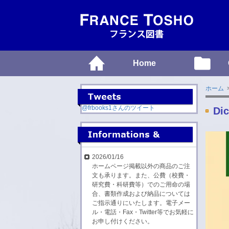
Home
ホーム
@frbooks1さんのツイート
Dic
2026/01/16
ホームページ掲載以外の商品のご注
文も承ります。また、公費（校費・
研究費・科研費等）でのご用命の場
合、書類作成および納品については
ご指示通りにいたします。電子メー
ル・電話・Fax・Twitter等でお気軽に
お申し付けください。