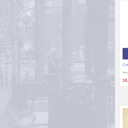
Cor
Hen
10