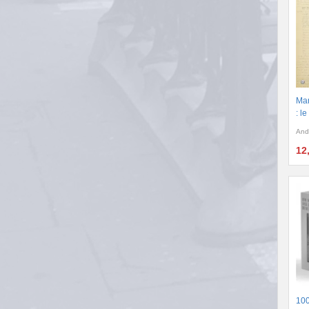
Man
: l
And
12
100