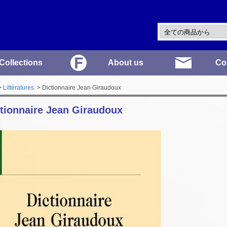
Collections
About us
Co
>
Littératures
> Dictionnaire Jean Giraudoux
tionnaire Jean Giraudoux