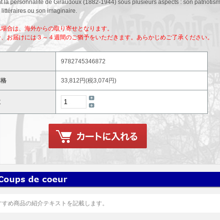
 la personnalité de Giraudoux (1882-1944) sous plusieurs aspects : son patriotis
 littéraires ou son imaginaire.
れ場合は、海外からの取り寄せとなります。
合、お届けには３～４週間のご猶予をいただきます。あらかじめご了承ください。
9782745346872
価格
33,812円(税3,074円)
数
すすめ商品の紹介テキストを記載します。