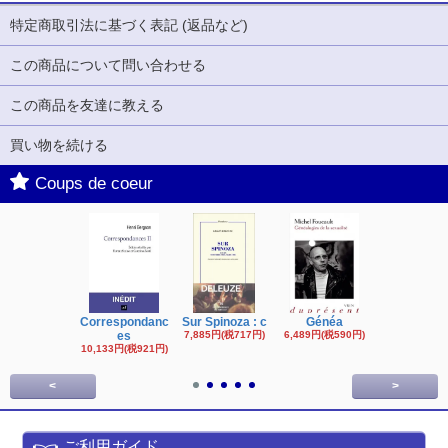
特定商取引法に基づく表記 (返品など)
この商品について問い合わせる
この商品を友達に教える
買い物を続ける
Coups de coeur
Correspondanc
Sur Spinoza : c
Généa
Michel Fouc
es
7,885円(税717円)
6,489円(税590円)
16,622円(税1,
円)
10,133円(税921円)
<
>
ご利用ガイド