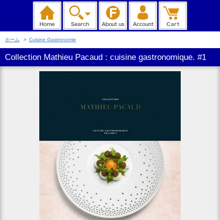
ホーム
>
Cuisine Gastronomie
Collection Mathieu Pacaud : cuisine gastronomique. #1