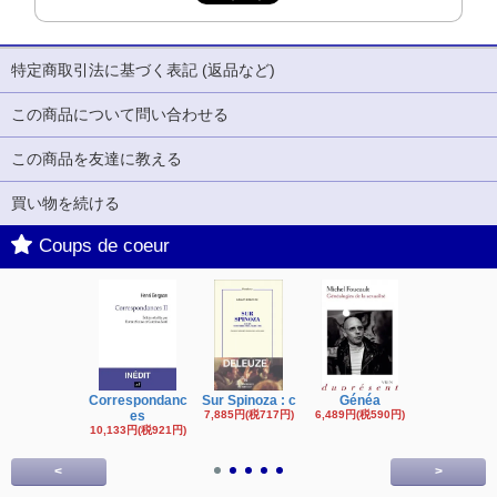
特定商取引法に基づく表記 (返品など)
この商品について問い合わせる
この商品を友達に教える
買い物を続ける
Coups de coeur
Correspondanc
Sur Spinoza : c
Généa
Michel Fouc
es
7,885円(税717円)
6,489円(税590円)
16,622円(税1,
円)
10,133円(税921円)
<
>