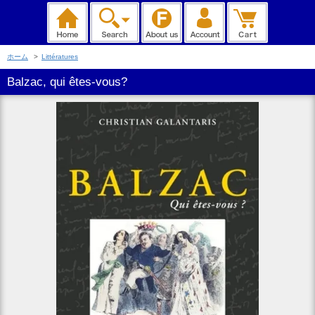
ホーム
>
Littératures
Balzac, qui êtes-vous?