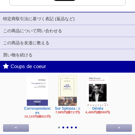
特定商取引法に基づく表記 (返品など)
この商品について問い合わせる
この商品を友達に教える
買い物を続ける
Coups de coeur
Correspondanc
Sur Spinoza : c
Généa
Michel Fouc
es
7,885円(税717円)
6,489円(税590円)
16,622円(税1,
円)
10,133円(税921円)
<
>