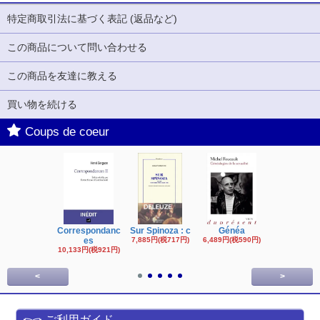
特定商取引法に基づく表記 (返品など)
この商品について問い合わせる
この商品を友達に教える
買い物を続ける
Coups de coeur
Correspondanc
Sur Spinoza : c
Généa
Michel Fouc
es
7,885円(税717円)
6,489円(税590円)
16,622円(税1,
円)
10,133円(税921円)
<
>
ご利用ガイド