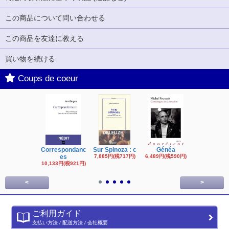
この商品について問い合わせる
この商品を友達に教える
買い物を続ける
Coups de coeur
Correspondanc
Sur Spinoza : c
Généa
Michel Fouc
es
7,885円(税717円)
6,489円(税590円)
16,622円(税1,
円)
10,133円(税921円)
<
>
ご利用ガイド
支払い方法 / 配送方法 / 会社概要