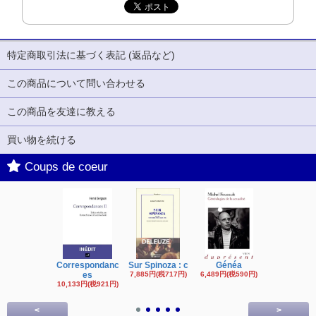
特定商取引法に基づく表記 (返品など)
この商品について問い合わせる
この商品を友達に教える
買い物を続ける
Coups de coeur
Correspondanc
Sur Spinoza : c
Généa
Michel Fouc
es
7,885円(税717円)
6,489円(税590円)
16,622円(税1,
円)
10,133円(税921円)
<
>