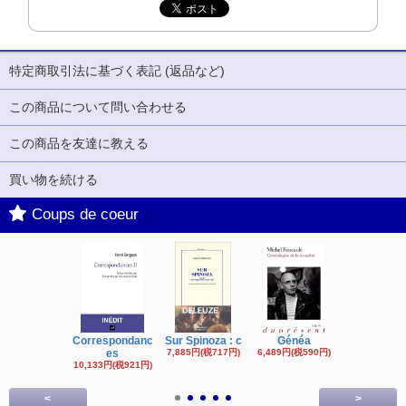
特定商取引法に基づく表記 (返品など)
この商品について問い合わせる
この商品を友達に教える
買い物を続ける
Coups de coeur
Correspondanc
Sur Spinoza : c
Généa
Michel Fouc
es
7,885円(税717円)
6,489円(税590円)
16,622円(税1,
円)
10,133円(税921円)
<
>