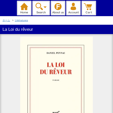
ホーム
>
Littératures
La Loi du rêveur