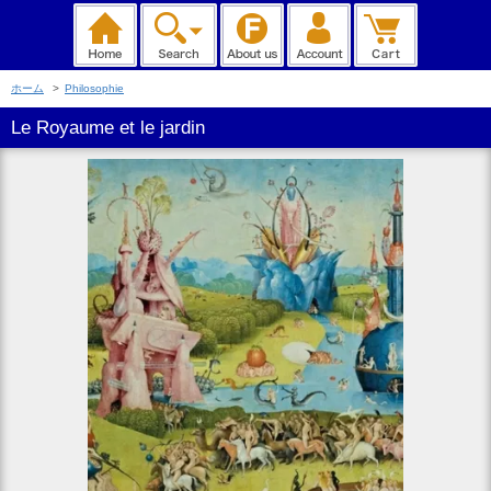
ホーム
>
Philosophie
Le Royaume et le jardin