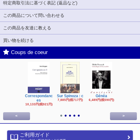
特定商取引法に基づく表記 (返品など)
この商品について問い合わせる
この商品を友達に教える
買い物を続ける
Coups de coeur
Correspondanc
Sur Spinoza : c
Généa
Michel Fouc
es
7,885円(税717円)
6,489円(税590円)
16,622円(税1,
円)
10,133円(税921円)
<
>
ご利用ガイド