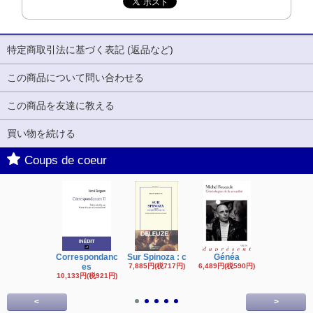
特定商取引法に基づく表記 (返品など)
この商品について問い合わせる
この商品を友達に教える
買い物を続ける
Coups de coeur
Correspondanc
Sur Spinoza : c
Généa
Michel Fouc
es
7,885円(税717円)
6,489円(税590円)
16,622円(税1,
円)
10,133円(税921円)
<
>