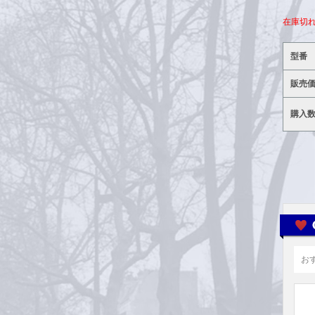
在庫切
型番
販売
購入
お