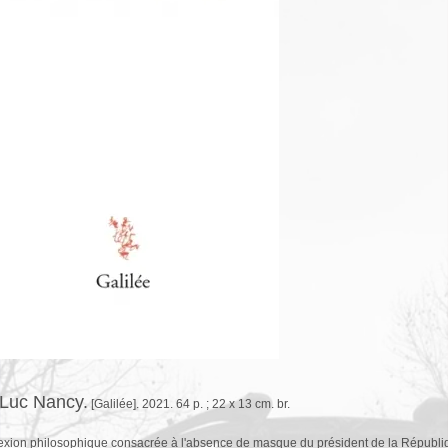
Luc Nancy.
[Galilée]. 2021. 64 p. ; 22 x 13 cm. br.
exion philosophique consacrée à l'absence de masque du président de la Républi