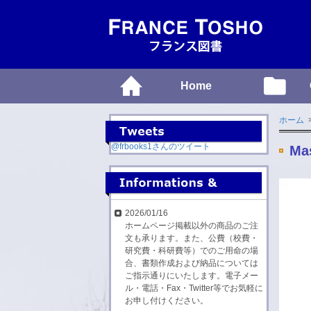
Home
ホーム
@frbooks1さんのツイート
Ma
2026/01/16
ホームページ掲載以外の商品のご注
文も承ります。また、公費（校費・
研究費・科研費等）でのご用命の場
合、書類作成および納品については
ご指示通りにいたします。電子メー
ル・電話・Fax・Twitter等でお気軽に
お申し付けください。