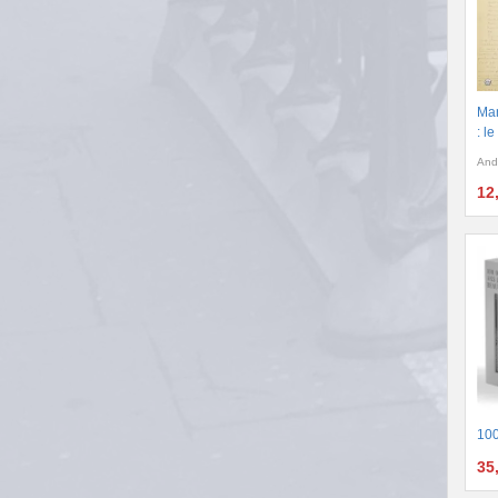
Man
: l
And
12
100
35