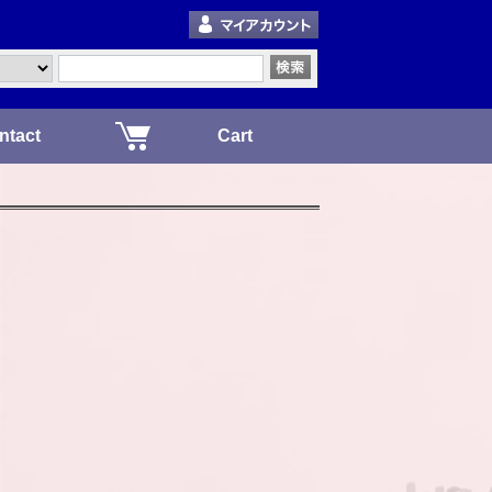
ntact
Cart