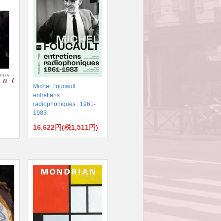
Michel Foucault :
entretiens
radiophoniques : 1961-
1983
16,622円(税1,511円)
)