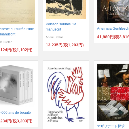
Poisson soluble : le
Artemisia Gentilesch
ifeste du surréalisme
manuscrit
e manuscrit
41,980円(税3,81
André Breton
ré Breton
13,235円(税1,203円)
,124円(税1,102円)
.000 ans de beauté
,234円(税3,203円)
マザリナード探求