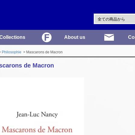
Collections
About us
Co
>
Philosophie
> Mascarons de Macron
scarons de Macron