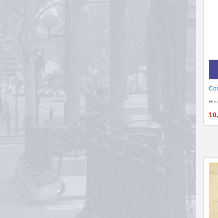
Cor
Hen
10