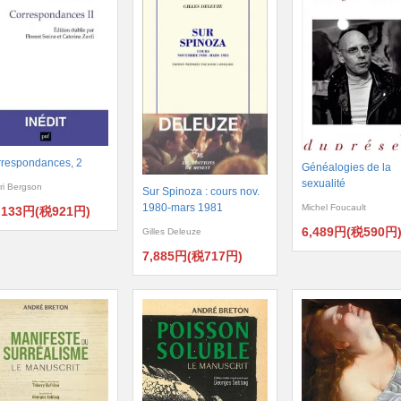
respondances, 2
Généalogies de la
sexualité
ri Bergson
Sur Spinoza : cours nov.
1980-mars 1981
Michel Foucault
,133円(税921円)
6,489円(税590円
Gilles Deleuze
7,885円(税717円)