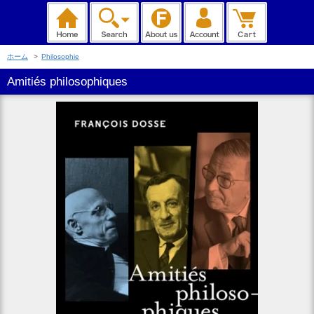
ホーム
>
Philosophie
Amitiés philosophiques