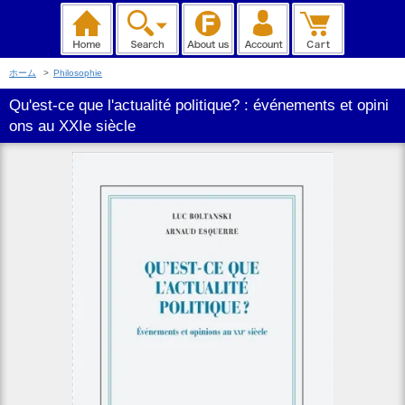
ホーム
>
Philosophie
Qu'est-ce que l'actualité politique? : événements et opini
ons au XXIe siècle