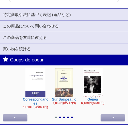
特定商取引法に基づく表記 (返品など)
この商品について問い合わせる
この商品を友達に教える
買い物を続ける
Coups de coeur
Correspondanc
Sur Spinoza : c
Généa
Michel Fouc
es
7,885円(税717円)
6,489円(税590円)
16,622円(税1,
円)
10,133円(税921円)
<
>