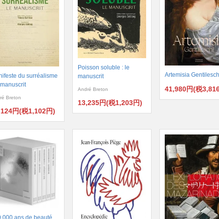
Poisson soluble : le
Artemisia Gentilesch
ifeste du surréalisme
manuscrit
e manuscrit
41,980円(税3,81
André Breton
ré Breton
13,235円(税1,203円)
,124円(税1,102円)
.000 ans de beauté