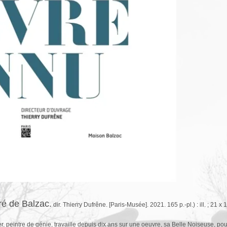
é de Balzac.
dir. Thierry Dufrêne. [Paris-Musée]. 2021. 165 p.-pl.) : ill. ; 21 x
r, peintre de génie, travaille depuis dix ans sur une oeuvre, sa Belle Noiseuse, po