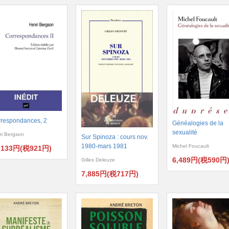
respondances, 2
Généalogies de la
sexualité
ri Bergson
Sur Spinoza : cours nov.
1980-mars 1981
Michel Foucault
,133円(税921円)
6,489円(税590円
Gilles Deleuze
7,885円(税717円)