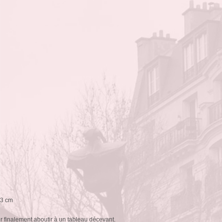
 13 cm
ur finalement aboutir à un tableau décevant.