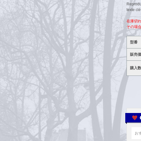
Reprodui
texte clé
在庫切
その場
型番
販売
購入
お