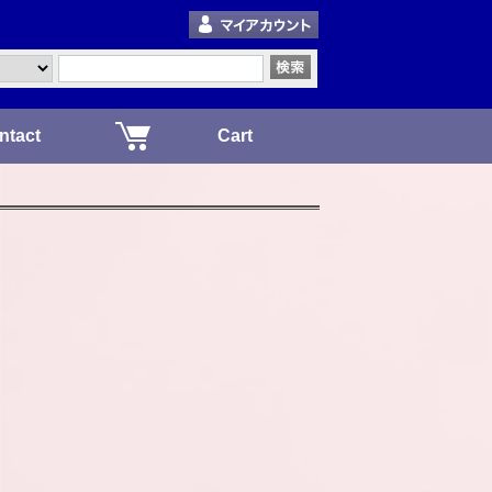
ntact
Cart