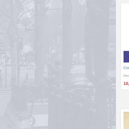
Cor
Hen
10