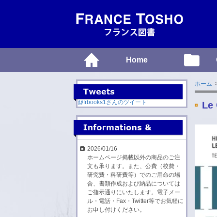
Home
ホーム
@frbooks1さんのツイート
Le 
2026/01/16
ホームページ掲載以外の商品のご注
文も承ります。また、公費（校費・
研究費・科研費等）でのご用命の場
合、書類作成および納品については
ご指示通りにいたします。電子メー
ル・電話・Fax・Twitter等でお気軽に
お申し付けください。