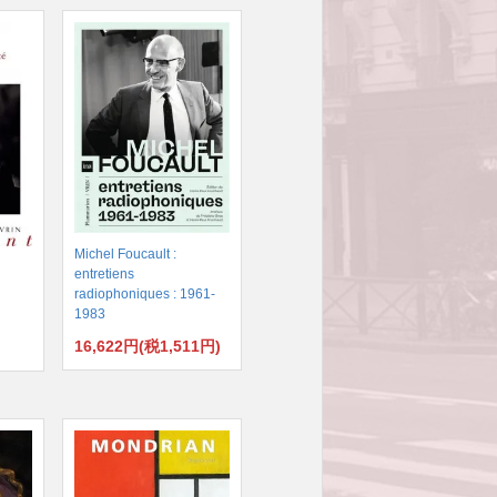
Michel Foucault :
entretiens
radiophoniques : 1961-
1983
16,622円(税1,511円)
)