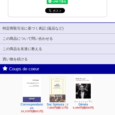
特定商取引法に基づく表記 (返品など)
この商品について問い合わせる
この商品を友達に教える
買い物を続ける
Coups de coeur
Correspondanc
Sur Spinoza : c
Généa
Michel Fouc
es
7,885円(税717円)
6,489円(税590円)
16,622円(税1,
円)
10,133円(税921円)