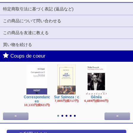
特定商取引法に基づく表記 (返品など)
この商品について問い合わせる
この商品を友達に教える
買い物を続ける
Coups de coeur
Correspondanc
Sur Spinoza : c
Généa
Michel Fouc
es
7,885円(税717円)
6,489円(税590円)
16,622円(税1,
円)
10,133円(税921円)
<
>