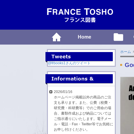
Home
ホーム
@frbooks1さんのツイート
God
2026/01/16
ホームページ掲載以外の商品のご注
文も承ります。また、公費（校費・
研究費・科研費等）でのご用命の場
合、書類作成および納品については
ご指示通りにいたします。電子メー
ル・電話・Fax・Twitter等でお気軽に
お申し付けください。