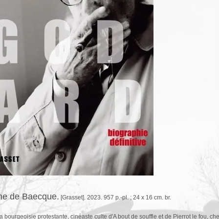
ne de Baecque.
[Grasset]. 2023. 957 p.-pl. ; 24 x 16 cm. br.
la bourgeoisie protestante, cinéaste culte d'A bout de souffle et de Pierrot le fou, 