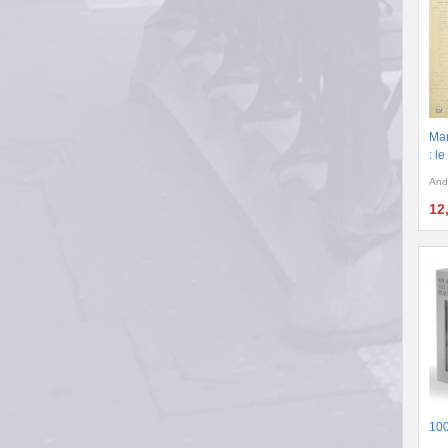
Man
: l
And
12
100