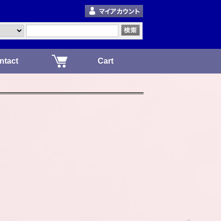
ntact
Cart