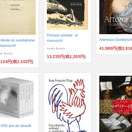
Poisson soluble : le
Artemisia Gentilesch
ifeste du surréalisme
manuscrit
e manuscrit
41,980円(税3,81
André Breton
ré Breton
13,235円(税1,203円)
,124円(税1,102円)
.000 ans de beauté