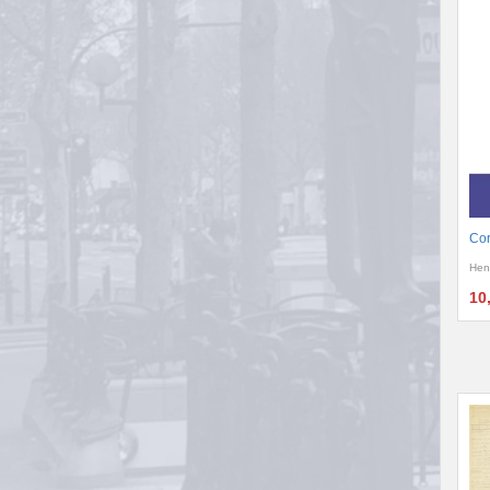
Cor
Hen
10