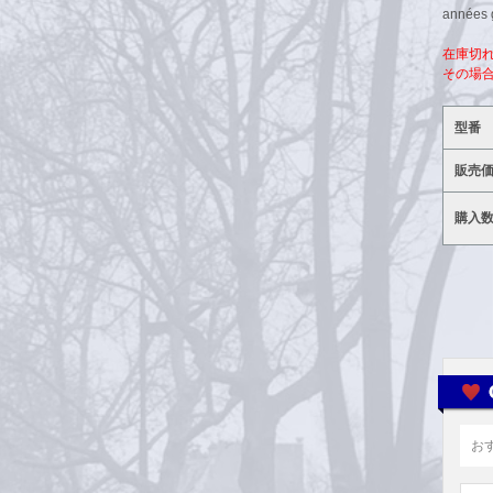
années g
在庫切
その場
型番
販売
購入
お