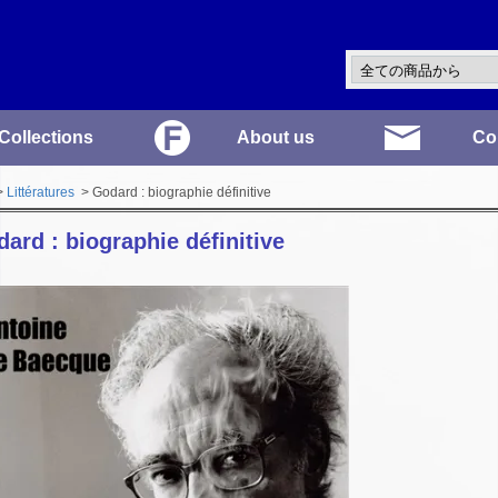
Collections
About us
Co
>
Littératures
> Godard : biographie définitive
ard : biographie définitive