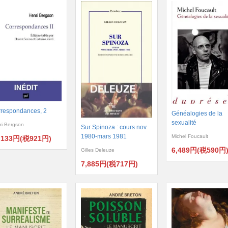
respondances, 2
Généalogies de la
sexualité
ri Bergson
Sur Spinoza : cours nov.
1980-mars 1981
Michel Foucault
,133円(税921円)
6,489円(税590円
Gilles Deleuze
7,885円(税717円)