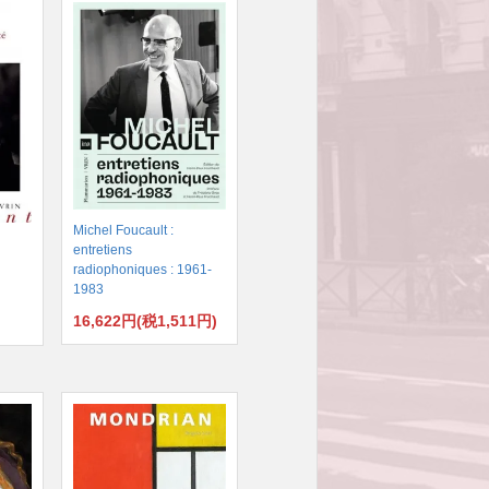
Michel Foucault :
entretiens
radiophoniques : 1961-
1983
16,622円(税1,511円)
)