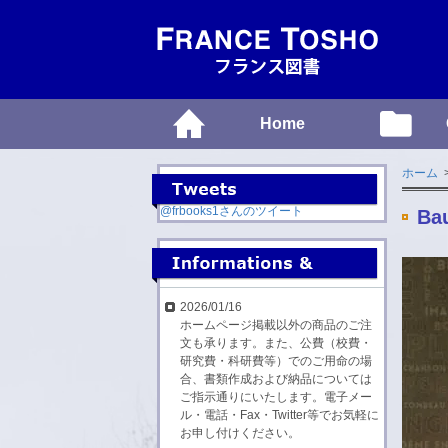
Home
ホーム
@frbooks1さんのツイート
Bau
2026/01/16
ホームページ掲載以外の商品のご注
文も承ります。また、公費（校費・
研究費・科研費等）でのご用命の場
合、書類作成および納品については
ご指示通りにいたします。電子メー
ル・電話・Fax・Twitter等でお気軽に
お申し付けください。