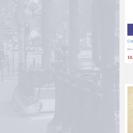
Cor
Hen
10