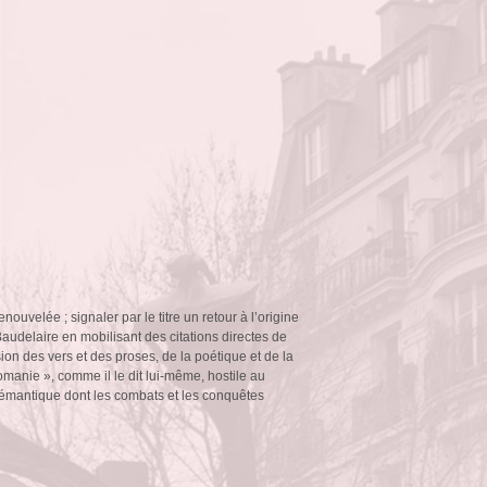
nouvelée ; signaler par le titre un retour à l’origine
r Baudelaire en mobilisant des citations directes de
on des vers et des proses, de la poétique et de la
comanie », comme il le dit lui-même, hostile au
 sémantique dont les combats et les conquêtes