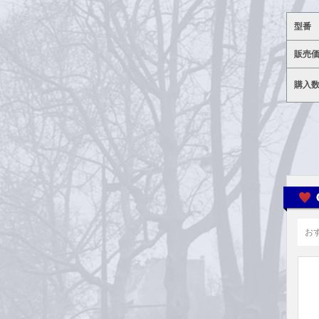
型番
販売
購入
お