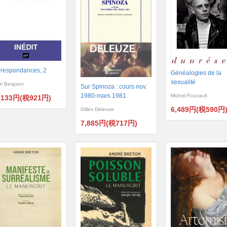
respondances, 2
Généalogies de la
sexualité
ri Bergson
Sur Spinoza : cours nov.
1980-mars 1981
Michel Foucault
,133円(税921円)
6,489円(税590円
Gilles Deleuze
7,885円(税717円)