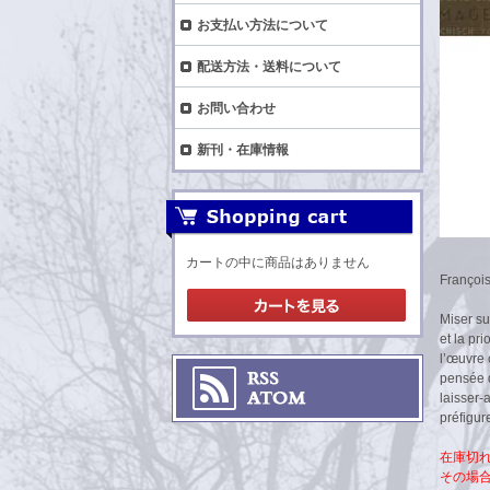
お支払い方法について
配送方法・送料について
お問い合わせ
新刊・在庫情報
カートの中に商品はありません
François
Miser sur
et la pr
l’œuvre 
pensée 
laisser-
préfigu
在庫切
その場