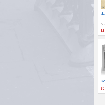
Man
: l
And
12
100
35