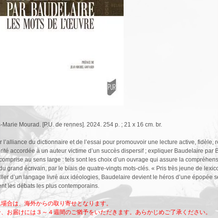
-Marie Mourad. [P.U. de rennes]. 2024. 254 p. ; 21 x 16 cm. br.
 l’alliance du dictionnaire et de l’essai pour promouvoir une lecture active, fidèle, re
iorité accordée à un auteur victime d’un succès dispersif ; expliquer Baudelaire pa
comprise au sens large : tels sont les choix d’un ouvrage qui assure la compréhensi
du grand écrivain, par le biais de quatre-vingts mots-clés. « Pris très jeune de lexi
aller d’un langage livré aux idéologies, Baudelaire devient le héros d’une épopée
rent les débats les plus contemporains.
れ場合は、海外からの取り寄せとなります。
合、お届けには３～４週間のご猶予をいただきます。あらかじめご了承ください。