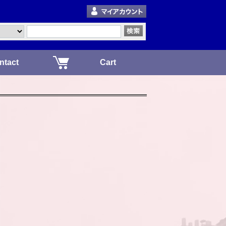
ntact
Cart