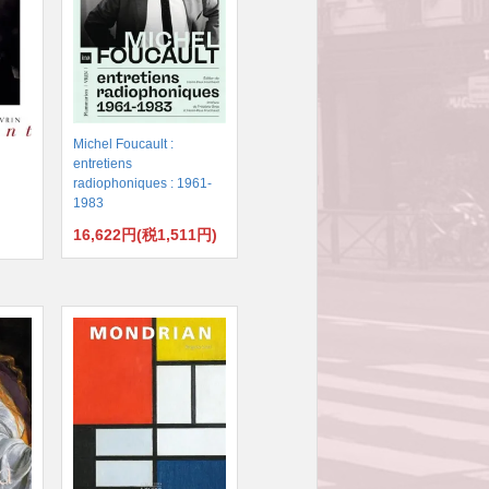
Michel Foucault :
entretiens
radiophoniques : 1961-
1983
16,622円(税1,511円)
)