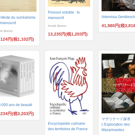
Poisson soluble : le
Artemisia Gentilesch
ifeste du surréalisme
manuscrit
e manuscrit
41,980円(税3,81
André Breton
ré Breton
13,235円(税1,203円)
,124円(税1,102円)
.000 ans de beauté
,234円(税3,203円)
マザリナード探求
Encyclopédie culinaire
L'Exploration des
des territoires de France
Mazarinardes