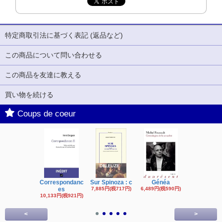
特定商取引法に基づく表記 (返品など)
この商品について問い合わせる
この商品を友達に教える
買い物を続ける
Coups de coeur
Correspondanc
Sur Spinoza : c
Généa
Michel Fouc
es
7,885円(税717円)
6,489円(税590円)
16,622円(税1,
円)
10,133円(税921円)
<
>