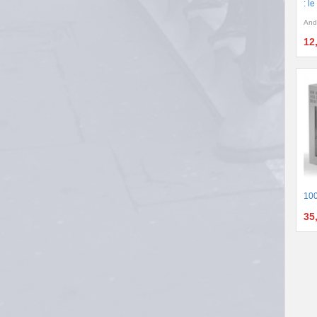
: l
And
12
100
35