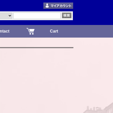
ntact
Cart