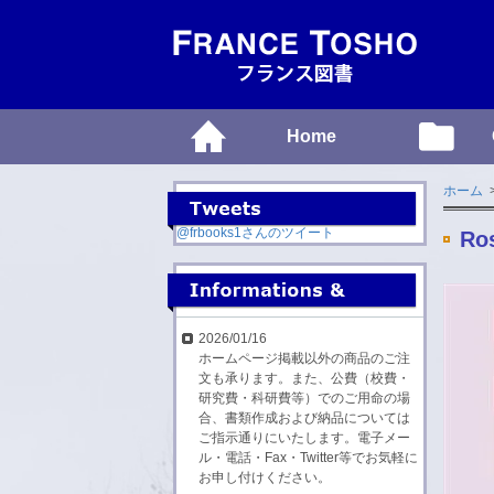
Home
ホーム
@frbooks1さんのツイート
Ros
2026/01/16
ホームページ掲載以外の商品のご注
文も承ります。また、公費（校費・
研究費・科研費等）でのご用命の場
合、書類作成および納品については
ご指示通りにいたします。電子メー
ル・電話・Fax・Twitter等でお気軽に
お申し付けください。