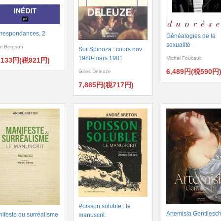
respondances, 2
Généalogies de la
sexualité
ri Bergson
Sur Spinoza : cours nov.
1980-mars 1981
Michel Foucault
,133円(税921円)
6,489円(税590円
Gilles Deleuze
7,885円(税717円)
Poisson soluble : le
Artemisia Gentilesch
ifeste du surréalisme
manuscrit