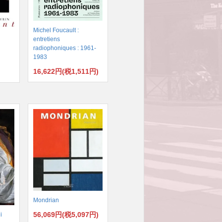
Michel Foucault :
entretiens
radiophoniques : 1961-
1983
16,622円(税1,511円)
)
Mondrian
56,069円(税5,097円)
i