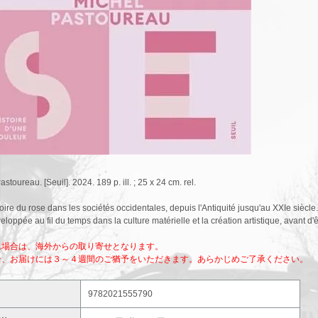
stoureau. [Seuil]. 2024. 189 p. ill. ; 25 x 24 cm. rel.
oire du rose dans les sociétés occidentales, depuis l'Antiquité jusqu'au XXIe siècle.
veloppée au fil du temps dans la culture matérielle et la création artistique, avant 
れ場合は、海外からの取り寄せとなります。
合、お届けには３～４週間のご猶予をいただきます。あらかじめご了承ください。
9782021555790