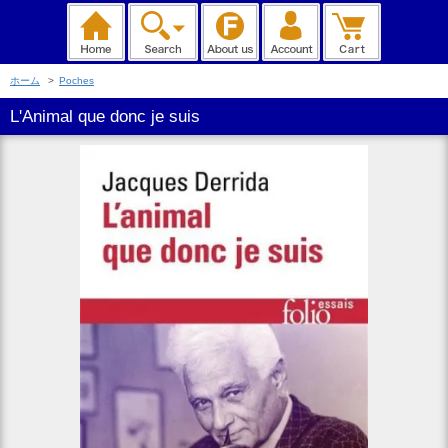
ホーム
>
Poches
L'Animal que donc je suis