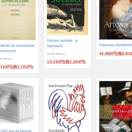
Poisson soluble : le
Artemisia Gentilesch
ifeste du surréalisme
manuscrit
e manuscrit
41,980円(税3,81
André Breton
ré Breton
13,235円(税1,203円)
,124円(税1,102円)
.000 ans de beauté