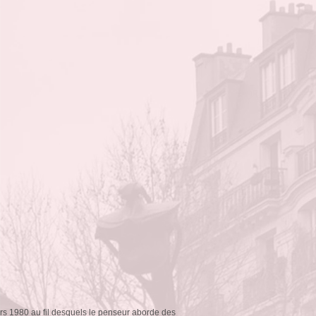
rs 1980 au fil desquels le penseur aborde des