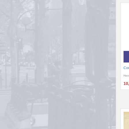
Cor
Hen
10