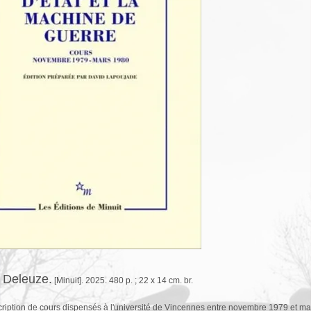
s Deleuze.
[Minuit]. 2025. 480 p. ; 22 x 14 cm. br.
ription de cours dispensés à l'université de Vincennes entre novembre 1979 et ma