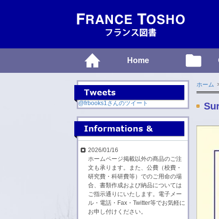
Home
ホーム
@frbooks1さんのツイート
Sur
2026/01/16
ホームページ掲載以外の商品のご注
文も承ります。また、公費（校費・
研究費・科研費等）でのご用命の場
合、書類作成および納品については
ご指示通りにいたします。電子メー
ル・電話・Fax・Twitter等でお気軽に
お申し付けください。