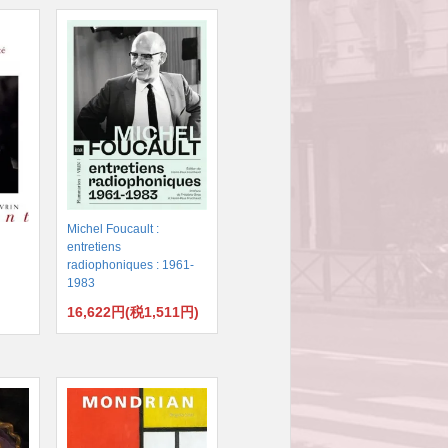
Michel Foucault :
entretiens
radiophoniques : 1961-
1983
16,622円(税1,511円)
)