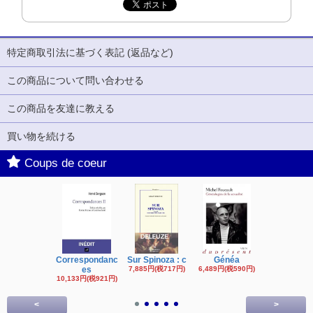
特定商取引法に基づく表記 (返品など)
この商品について問い合わせる
この商品を友達に教える
買い物を続ける
Coups de coeur
Correspondanc
Sur Spinoza : c
Généa
Michel Fouc
es
7,885円(税717円)
6,489円(税590円)
16,622円(税1,
円)
10,133円(税921円)
<
>