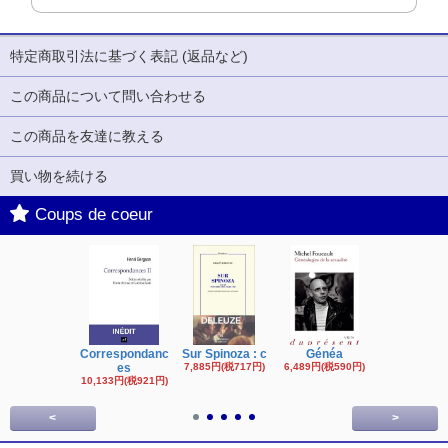
特定商取引法に基づく表記 (返品など)
この商品について問い合わせる
この商品を友達に教える
買い物を続ける
Coups de coeur
Correspondanc
Sur Spinoza : c
Généa
Michel Fouc
es
7,885円(税717円)
6,489円(税590円)
16,622円(税1,
円)
10,133円(税921円)
<
>