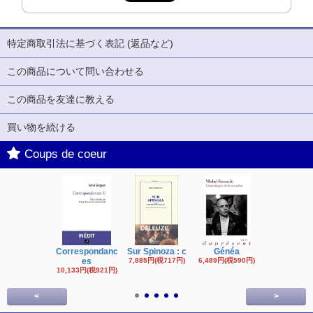
特定商取引法に基づく表記 (返品など)
この商品について問い合わせる
この商品を友達に教える
買い物を続ける
Coups de coeur
Correspondanc
Sur Spinoza : c
Généa
Michel Fouc
es
7,885円(税717円)
6,489円(税590円)
16,622円(税1,
円)
10,133円(税921円)
<
>