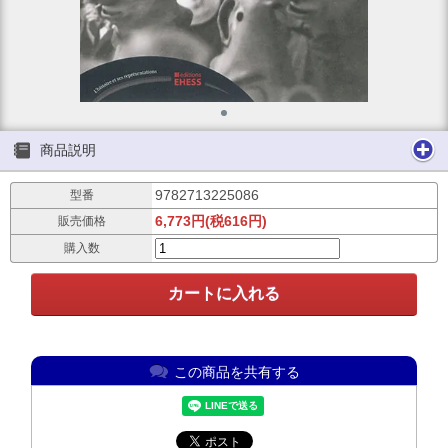
商品説明
9782713225086
型番
6,773円(税616円)
販売価格
購入数
この商品を共有する